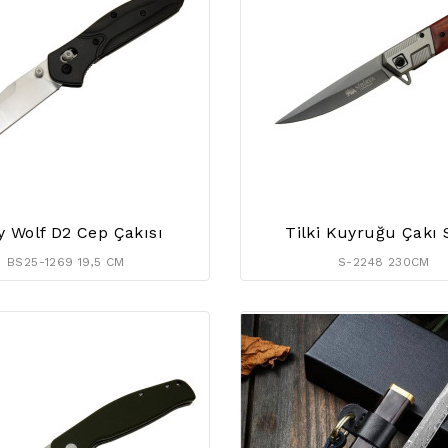
y Wolf D2 Cep Çakısı
Tilki Kuyruğu Çakı 
BS25-1269 19,5 CM
S-2248 230CM