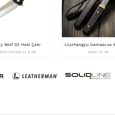
y Wolf D2 Haki Çakı
D25-302GRN 22 ,5 CM
BH917 22 CM