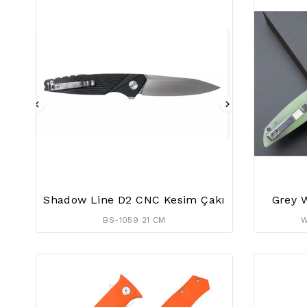
Shadow Line D2 CNC Kesim Çakı
Grey W
BS-1059 21 CM
W