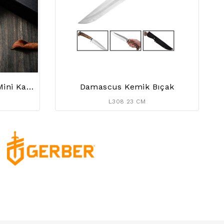
Liuzhangyu Damascus Mini Katana
Damascus Kemik Bıçak
L308 23 CM