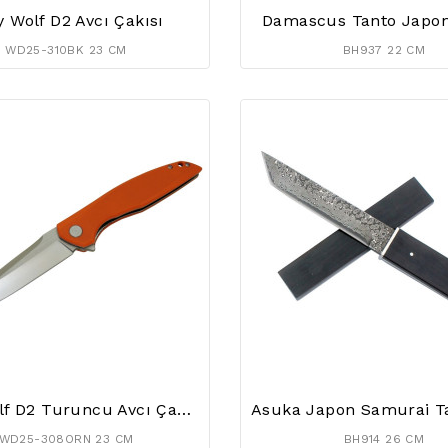
y Wolf D2 Avcı Çakısı
Damascus Tanto Japon
WD25-310BK 23 CM
BH937 22 CM
Grey Wolf D2 Turuncu Avcı Çakısı
WD25-308ORN 23 CM
BH914 26 CM