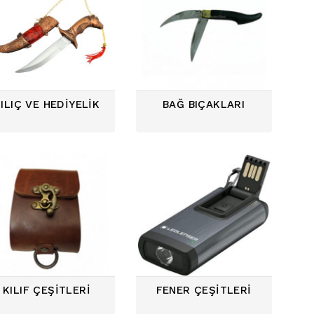
ILIÇ VE HEDIYELIK
BAĞ BIÇAKLARI
K
KILIF ÇEŞITLERI
FENER ÇEŞITLERI