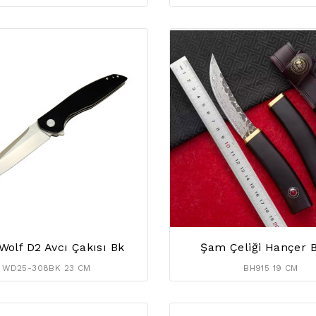
Wolf D2 Avcı Çakısı Bk
Şam Çeliği Hançer 
WD25-308BK 23 CM
BH915 19 CM