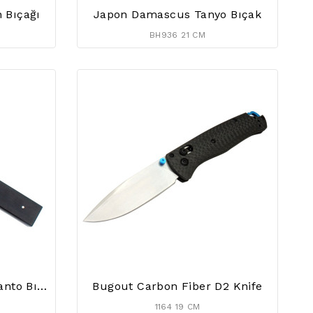
 Bıçağı
Japon Damascus Tanyo Bıçak
BH936 21 CM
Asuka Japon Samurai Tanto Bıçağı Damascus
Bugout Carbon Fiber D2 Knife
1164 19 CM