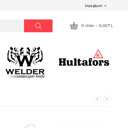
Hesabım
0 Ürün - 0,00TL