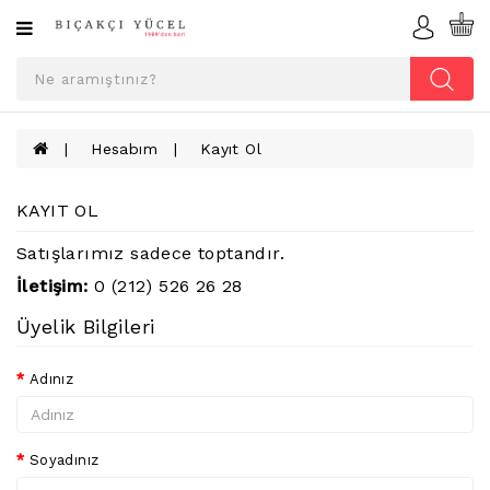
Kategoriler
ÇAKI
ÇEŞITLERI
Hesabım
Kayıt Ol
AV
BIÇAKLARI
KAYIT OL
CRKT
Satışlarımız sadece toptandır.
FONKSIYONLU
İletişim:
0 (212) 526 26 28
ÇAKILAR
Üyelik Bilgileri
KILIÇ
VE
Adınız
HEDIYELIK
KILIF
ÇEŞITLERI
Soyadınız