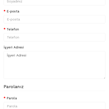
BAĞ
BIÇAKLARI
E-posta
FENER
ÇEŞITLERI
Telefon
KAMP
MALZEMELERI
BILEME
İşyeri Adresi
ALETLERI
GÜVENLIK
MALZEMELERI
Parolanız
Parola