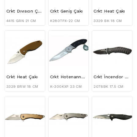
BAĞ
BIÇAKLARI
Crkt Dıvısıon Çakı
Crkt Geniş Çakı
Crkt Heat Çakı
FENER
4415 GRN 21 CM
K280TPX-22 CM
3329 BK 18 CM
ÇEŞITLERI
KAMP
MALZEMELERI
BILEME
ALETLERI
GÜVENLIK
Crkt Heat Çakı
Crkt Hotenanny Çakı
Crkt İncendor Çakı
MALZEMELERI
3329 BRW 18 CM
K-300KXP 23 CM
2078BK 17.5 CM