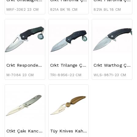
MRF-3362 23 CM
821A BK 18 CM
821A BL 18 CM
Crkt Responder X9 Çakı
Crkt Trilange Çakı
Crkt Warthog Çakı
M-7084 23 CM
TRI-8956-22 CM
WLS-9871-23 CM
Ctkt Çakı Kancalı
Tüy Knives Kahve