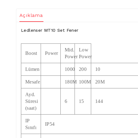
Açıklama
Ledlenser MT10 Set Fener
Mid.
Low
Boost
Power
Power
Power
Lümen
1000
200
10
Mesafe
180M
100M
20M
Ayd.
Süresi
6
15
144
(saat)
IP
IP54
Sınıfı