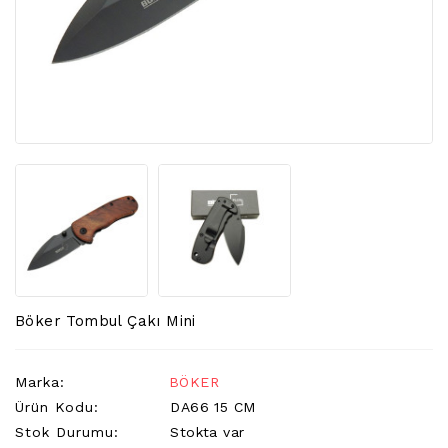
BAĞ
BIÇAKLARI
FENER
ÇEŞITLERI
KAMP
MALZEMELERI
BILEME
ALETLERI
GÜVENLIK
MALZEMELERI
Böker Tombul Çakı Mini
Marka:
BÖKER
Ürün Kodu:
DA66 15 CM
Stok Durumu:
Stokta var