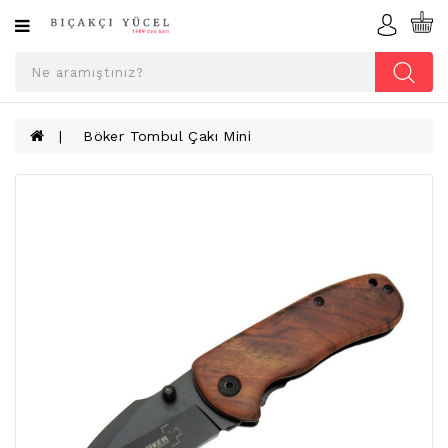
Kategoriler
ÇAKI
ÇEŞITLERI
Böker Tombul Çakı Mini
AV
BIÇAKLARI
CRKT
FONKSIYONLU
ÇAKILAR
KILIÇ
VE
HEDIYELIK
KILIF
ÇEŞITLERI