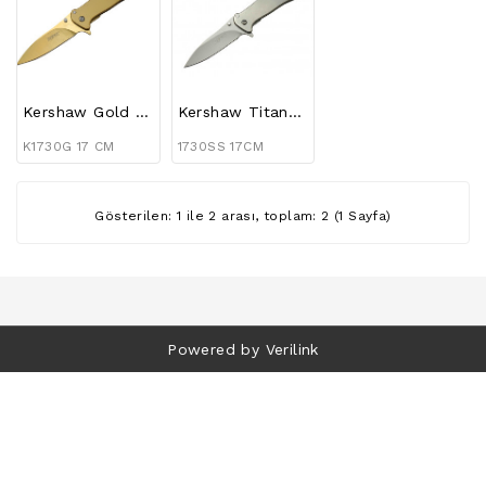
BAĞ
BIÇAKLARI
FENER
ÇEŞITLERI
Kershaw Gold Çakı
Kershaw Titanyum Çakı
KAMP
K1730G 17 CM
1730SS 17CM
MALZEMELERI
BILEME
Gösterilen: 1 ile 2 arası, toplam: 2 (1 Sayfa)
ALETLERI
GÜVENLIK
MALZEMELERI
Powered by Verilink