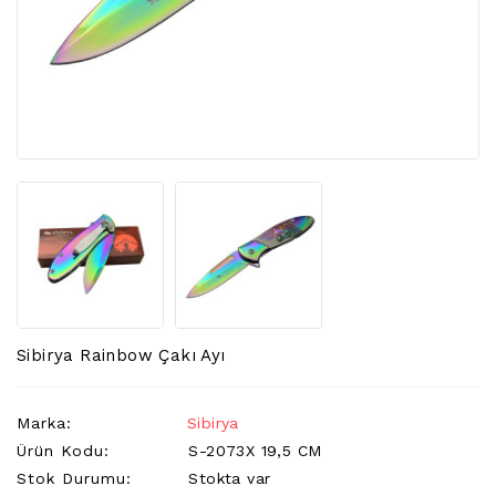
BAĞ
BIÇAKLARI
FENER
ÇEŞITLERI
KAMP
MALZEMELERI
BILEME
ALETLERI
GÜVENLIK
MALZEMELERI
Sibirya Rainbow Çakı Ayı
Marka:
Sibirya
Ürün Kodu:
S-2073X 19,5 CM
Stok Durumu:
Stokta var