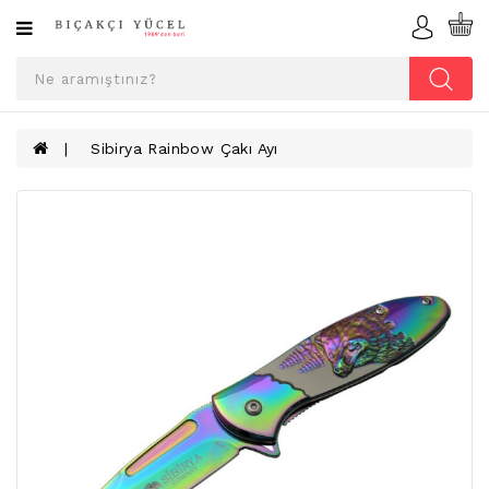
Kategoriler
ÇAKI
ÇEŞITLERI
Sibirya Rainbow Çakı Ayı
AV
BIÇAKLARI
CRKT
FONKSIYONLU
ÇAKILAR
KILIÇ
VE
HEDIYELIK
KILIF
ÇEŞITLERI